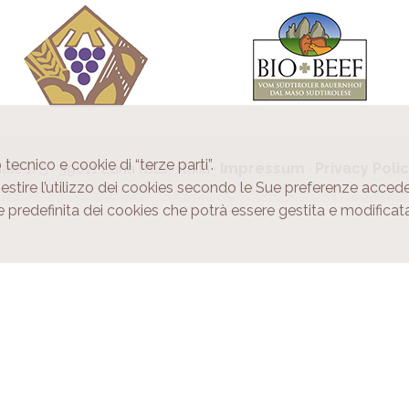
 tecnico e cookie di “terze parti”.
le 1/5 · 39011 Lana (BZ) · Italia ·
Impressum
·
Privacy Poli
 gestire l’utilizzo dei cookies secondo le Sue preferenze acce
e predefinita dei cookies che potrà essere gestita e modifi