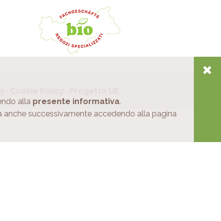
cy
·
Cookie Policy
·
Progetto UE
dendo alla
presente informativa
.
cata anche successivamente accedendo alla pagina