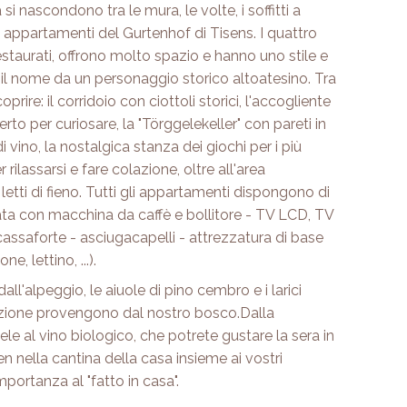
 si nascondono tra le mura, le volte, i soffitti a
i appartamenti del Gurtenhof di Tisens. I quattro
taurati, offrono molto spazio e hanno uno stile e
 il nome da un personaggio storico altoatesino. Tra
rire: il corridoio con ciottoli storici, l'accogliente
o per curiosare, la "Törggelekeller" con pareti in
i vino, la nostalgica stanza dei giochi per i più
 rilassarsi e fare colazione, oltre all'area
letti di fieno. Tutti gli appartamenti dispongono di
a con macchina da caffè e bollitore - TV LCD, TV
cassaforte - asciugacapelli - attrezzatura di base
e, lettino, ...).
dall'alpeggio, le aiuole di pino cembro e i larici
razione provengono dal nostro bosco.Dalla
le al vino biologico, che potrete gustare la sera in
n nella cantina della casa insieme ai vostri
portanza al "fatto in casa".