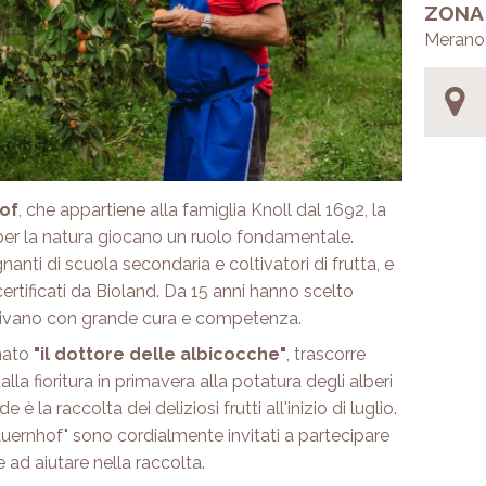
ZONA
Merano 
hof
, che appartiene alla famiglia Knoll dal 1692, la
e per la natura giocano un ruolo fondamentale.
anti di scuola secondaria e coltivatori di frutta, e
tificati da Bioland. Da 15 anni hanno scelto
ltivano con grande cura e competenza.
amato
"il dottore delle albicocche"
, trascorre
la fioritura in primavera alla potatura degli alberi
è la raccolta dei deliziosi frutti all'inizio di luglio.
Bauernhof" sono cordialmente invitati a partecipare
ad aiutare nella raccolta.