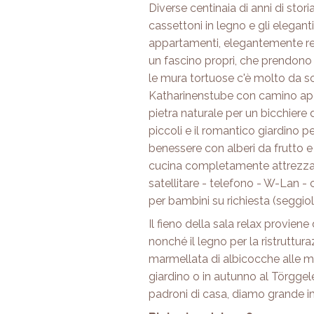
Diverse centinaia di anni di storia
cassettoni in legno e gli elegant
appartamenti, elegantemente res
un fascino propri, che prendono
le mura tortuose c'è molto da scop
Katharinenstube con camino apert
pietra naturale per un bicchiere d
piccoli e il romantico giardino per
benessere con alberi da frutto e 
cucina completamente attrezzat
satellitare - telefono - W-Lan - 
per bambini su richiesta (seggiolon
Il fieno della sala relax proviene 
nonché il legno per la ristruttu
marmellata di albicocche alle me
giardino o in autunno al Törggele
padroni di casa, diamo grande im