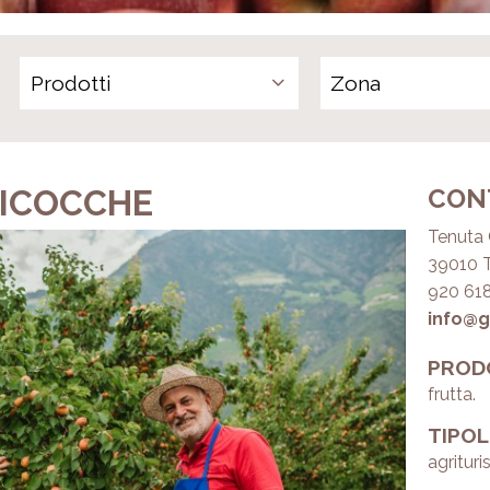
Prodotti
BICOCCHE
CON
Tenuta G
39010 T
920 618
info@g
PROD
frutta.
TIPOL
agrituri