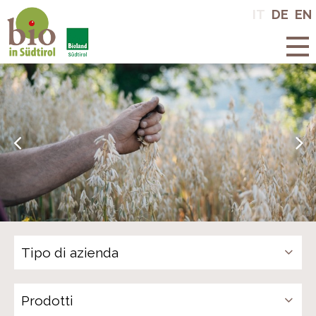
Bio in Alto
IT
DE
EN
Adige
Prodotti