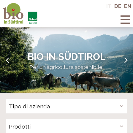
Bio in Alto
IT
DE
EN
Adige
BIO IN SÜDTIROL
Per un'agricoltura sostenibile!
Prodotti